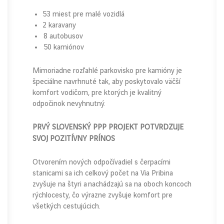
53 miest pre malé vozidlá
2 karavany
8 autobusov
50 kamiónov
Mimoriadne rozľahlé parkovisko pre kamióny je
špeciálne navrhnuté tak, aby poskytovalo väčší
komfort vodičom, pre ktorých je kvalitný
odpočinok nevyhnutný.
PRVÝ SLOVENSKÝ PPP PROJEKT POTVRDZUJE
SVOJ POZITÍVNY PRÍNOS
Otvorením nových odpočívadiel s čerpacími
stanicami sa ich celkový počet na Via Pribina
zvyšuje na štyri a nachádzajú sa na oboch koncoch
rýchlocesty, čo výrazne zvyšuje komfort pre
všetkých cestujúcich.