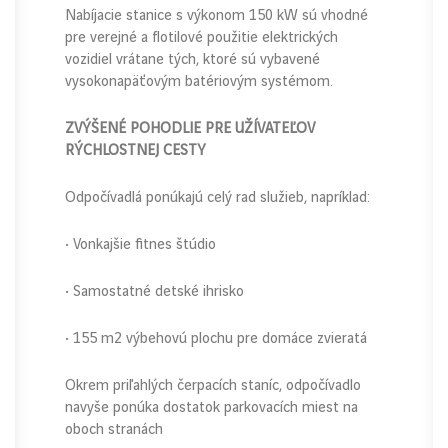
Nabíjacie stanice s výkonom 150 kW sú vhodné
pre verejné a flotilové použitie elektrických
vozidiel vrátane tých, ktoré sú vybavené
vysokonapäťovým batériovým systémom.
ZVÝŠENÉ POHODLIE PRE UŽÍVATEĽOV
RÝCHLOSTNEJ CESTY
Odpočívadlá ponúkajú celý rad služieb, napríklad:
• Vonkajšie fitnes štúdio
• Samostatné detské ihrisko
• 155 m2 výbehovú plochu pre domáce zvieratá
Okrem priľahlých čerpacích staníc, odpočívadlo
navyše ponúka dostatok parkovacích miest na
oboch stranách