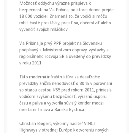
Možnosť oddychu výrazne prispieva k
bezpečnosti na Via Pribina, po ktorej denne prejde
18 600 vozidiel. Znamená to, že vodiči si môžu
robiť časté prestávky, prejsť sa, občerstviť alebo
vyvenčiť svojich miláčikov.
Via Pribina je prvý PPP projekt na Slovensku
podpísaný s Ministerstvom dopravy, výstavby a
regionálneho rozvoja SR a uvedený do prevádzky
v roku 2011.
Táto moderná infraštruktúra za desaťročie
prevádzky znížila nehodovosť o 80 % v porovnaní
so starou cestou I/65 pred rokom 2011, priniesla
vodičom zvýšenú bezpečnosť, výraznú úsporu
času a paliva a vytvorila súvislý koridor medzi
mestami Trnava a Banská Bystrica.
Christian Biegert, výkonný riaditeľ VINCI
Highways v strednej Európe k otvoreniu nových