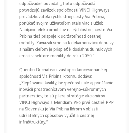
odpočívadiel povedal: „Tieto odpočívadlá
potvrdzujú záväzok spoločnosti VINCI Highways,
prevádzkovateľa rýchlostnej cesty Via Pribina,
ponúkať svojim užívateľom stále viac služieb.
Nabíjanie elektromobilov na rýchlostnej ceste Via
Pribina tiež prispeje k udržateľnosti cestnej
mobility. Zaviazali sme sa k dekarbonizácii dopravy
a naším cieľom je prispieť k dosiahnutiu nulových
emisií v sektore mobility do roku 2050.“
Quentin Duchateau, zástupca koncesionárskej
spoločnosti Via Pribina, k tomu dodáva:
„Zlepšovanie kvality, bezpečnosti, ale aj prinášanie
inovácií prostredníctvom verejno-súkromných
partnerstiev, to sú pilere stratégie akcionárov
VINCI Highways a Meridiam. Ako prvé cestné PPP
na Slovensku je Via Pribina lídrom v oblasti
udržateľných spôsobov využitia cestnej
infraštruktúry.‘‘