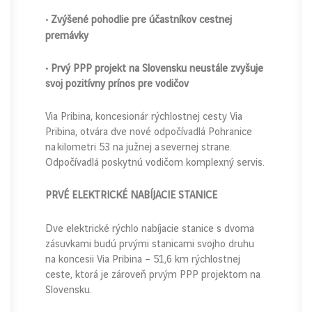
• Zvýšené pohodlie pre účastníkov cestnej
premávky
• Prvý PPP projekt na Slovensku neustále zvyšuje
svoj pozitívny prínos pre vodičov
Via Pribina, koncesionár rýchlostnej cesty Via
Pribina, otvára dve nové odpočívadlá Pohranice
na kilometri 53 na južnej a severnej strane.
Odpočívadlá poskytnú vodičom komplexný servis.
PRVÉ ELEKTRICKÉ NABÍJACIE STANICE
Dve elektrické rýchlo nabíjacie stanice s dvoma
zásuvkami budú prvými stanicami svojho druhu
na koncesii Via Pribina – 51,6 km rýchlostnej
ceste, ktorá je zároveň prvým PPP projektom na
Slovensku.