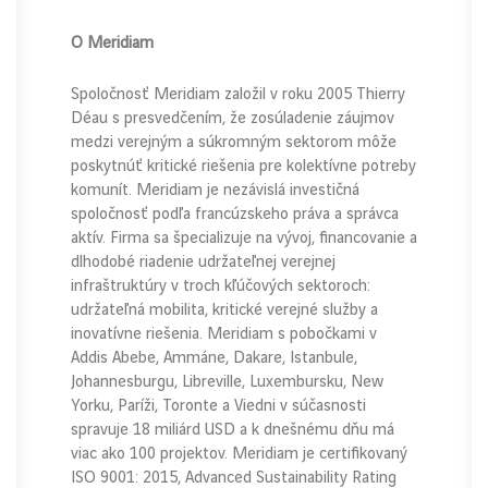
O Meridiam
Spoločnosť Meridiam založil v roku 2005 Thierry
Déau s presvedčením, že zosúladenie záujmov
medzi verejným a súkromným sektorom môže
poskytnúť kritické riešenia pre kolektívne potreby
komunít. Meridiam je nezávislá investičná
spoločnosť podľa francúzskeho práva a správca
aktív. Firma sa špecializuje na vývoj, financovanie a
dlhodobé riadenie udržateľnej verejnej
infraštruktúry v troch kľúčových sektoroch:
udržateľná mobilita, kritické verejné služby a
inovatívne riešenia. Meridiam s pobočkami v
Addis Abebe, Ammáne, Dakare, Istanbule,
Johannesburgu, Libreville, Luxembursku, New
Yorku, Paríži, Toronte a Viedni v súčasnosti
spravuje 18 miliárd USD a k dnešnému dňu má
viac ako 100 projektov. Meridiam je certifikovaný
ISO 9001: 2015, Advanced Sustainability Rating