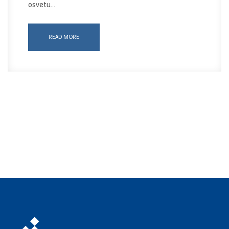
osvetu…
READ MORE